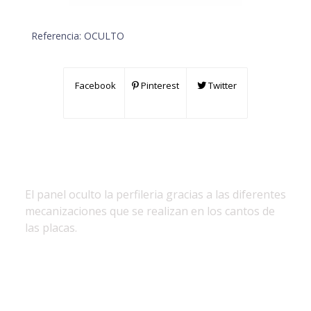
Referencia:
OCULTO
Facebook
Pinterest
Twitter
El panel oculto la perfileria gracias a las diferentes
mecanizaciones que se realizan en los cantos de
las placas.